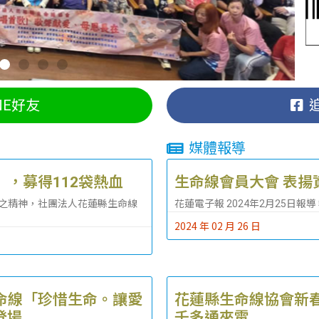
NE好友
媒體報導
，募得112袋熱血
生命線會員大會 表揚
之精神，社團法人花蓮縣生命線
花蓮電子報 2024年2月25日報導
2024 年 02 月 26 日
命線「珍惜生命。讓愛
花蓮縣生命線協會新春
登場
千多通來電