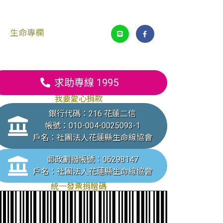
生命專欄
求助專線 1995
我要愛心捐款
銀行代碼：216 花蓮二信
帳號：010-004-0025093-1
戶名：社團法人花蓮縣生命線協會
郵政劃撥帳號：06298147
戶名：社團法人花蓮縣生命線協會
統一發票捐贈碼