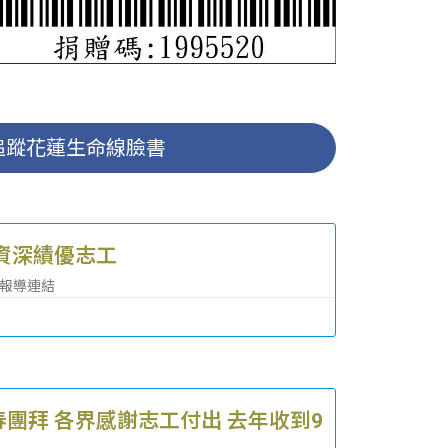
追蹤花蓮生命線臉書
資深績優志工
 報導連結
團拜 各界感謝志工付出 去年收到9