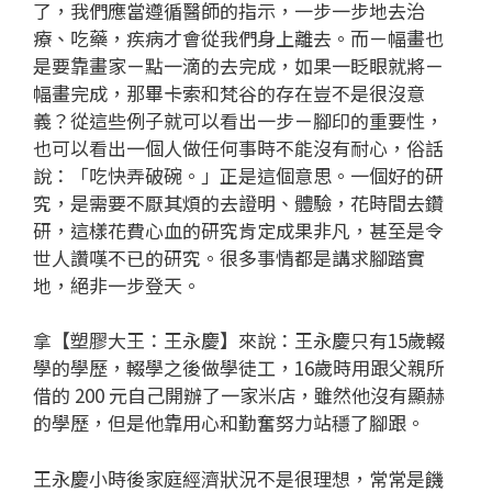
了，我們應當遵循醫師的指示，一步一步地去治
療、吃藥，疾病才會從我們身上離去。而ㄧ幅畫也
是要靠畫家ㄧ點一滴的去完成，如果一眨眼就將ㄧ
幅畫完成，那畢卡索和梵谷的存在豈不是很沒意
義？從這些例子就可以看出一步ㄧ腳印的重要性，
也可以看出一個人做任何事時不能沒有耐心，俗話
說：「吃快弄破碗。」正是這個意思。一個好的研
究，是需要不厭其煩的去證明、體驗，花時間去鑽
研，這樣花費心血的研究肯定成果非凡，甚至是令
世人讚嘆不已的研究。很多事情都是講求腳踏實
地，絕非一步登天。
拿【塑膠大王：王永慶】來說：王永慶只有15歲輟
學的學歷，輟學之後做學徒工，16歲時用跟父親所
借的 200 元自己開辦了一家米店，雖然他沒有顯赫
的學歷，但是他靠用心和勤奮努力站穩了腳跟。
王永慶小時後家庭經濟狀況不是很理想，常常是饑