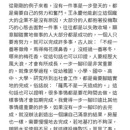
從剛剛的例子來看，沒有一件事是一步登天的，都
是需要自己的努力和奮鬥。王永慶他能創立這個龐
大的企業不是沒有原因，大部分的人都抱著投機取
巧的心態去面對一件事，往往都是以失敗收場，願
意腳踏實地做事的人大部分都是成功的，一個人只
要肯努力，就可以完成許多事，古人說：「不經一
番寒徹骨，焉得梅花撲鼻香。」沒經過一番寒冬，
哪來的梅花香，從這句話也可以印證，人要經歷大
風大浪，才會有所成長，一步一腳印是非常重要
的。就像求學過程，從幼稚園、小學、國中、高
中、大學、研究所到出社會工作，都是需要腳踏實
地的完成，俗話說：「羅馬不是一天造成的。」這
句話也可以證明，很多事情都是要花時間去做，這
樣事情才會如期完成。我覺得一步一腳印遠比其他
事情還重要的許多，如果沒有一步一腳印的去完
成，就沒辦法創造出一個讓自己滿意的結果，房屋
也一樣，需要慢慢地去完成，若地基打的不夠深，
鋼筋水泥使用不足，就這樣投機取巧，草草了事，