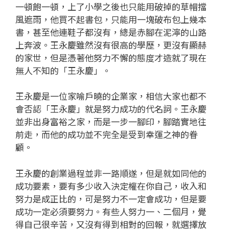
一頓飽一頓，上了小學之後也只能用破掉的草帽擋
風遮雨，他買不起書包，只能用一塊破布包上幾本
書，甚至他連鞋子都沒有，總是赤腳在泥濘的山路
上奔波。王永慶雖然沒有很高的學歷，更沒有顯赫
的家世，但是憑著他努力不懈的態度才造就了現在
無人不知的「王永慶」。
王永慶是一位家喻戶曉的企業家，相信大家也都不
會否認「王永慶」就是努力成功的代名詞。王永慶
並非出身富裕之家，而是一步一腳印，腳踏實地往
前走，而他的成功並不完全是受到幸運之神的眷
顧。
王永慶的創業過程並非一路順遂，但是就如同他的
成功要素，要有多少收入決定權在你自己，收入和
努力是成正比的，可是努力不一定會成功，但是要
成功一定必須要努力。有些人努力一、二個月，覺
得自己很辛苦，又沒有得到相對的回報，就選擇放