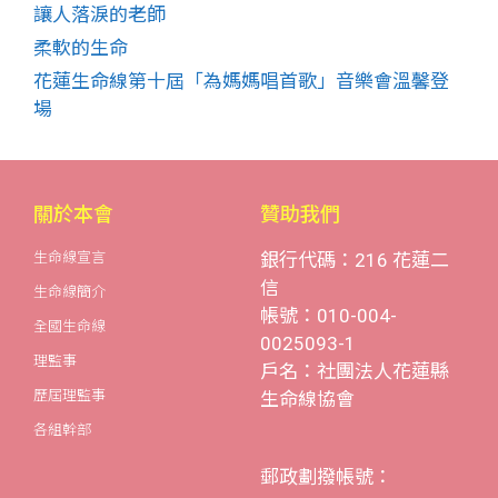
讓人落淚的老師
柔軟的生命
花蓮生命線第十屆「為媽媽唱首歌」音樂會溫馨登
場
關於本會
贊助我們
生命線宣言
銀行代碼：216 花蓮二
信
生命線簡介
帳號：010-004-
全國生命線
0025093-1
理監事
戶名：社團法人花蓮縣
歷屆理監事
生命線協會
各組幹部
郵政劃撥帳號：