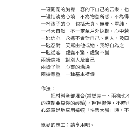
一罐開闊的胸襟 容的下自己的苦樂，也
一罐恬淡的心境 不為物慾所惑，不為得
一杯孩子的心 包括天真、無邪、單純、
一杯大自然 不一定至戶外採擷，心中若
一匙信心 永遠不會對自己、別人，及四
一匙忍耐 笑罵由他或她，我好自為之
一匙從容 處變不驚，處驚不變
兩撮信賴 對別人及自己
兩撮了解 心靈的溝通
兩撮尊重 一種基本禮儀
作法：
把材料全部混合(當然差一、兩樣也不
的控制要靠你的經驗)，輕輕攪伴，不時
心滿意足地享用這頓「快樂大餐」時，不
親愛的志工：請享用吧。