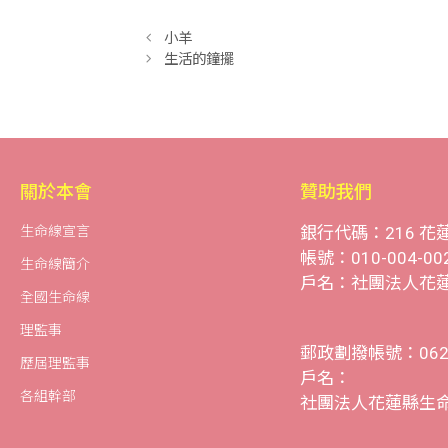
小羊
生活的鐘擺
關於本會
贊助我們
生命線宣言
銀行代碼：216 花
帳號：010-004-00
生命線簡介
戶名：社團法人花
全國生命線
理監事
郵政劃撥帳號：0629
歷屆理監事
戶名：
各組幹部
社團法人花蓮縣生