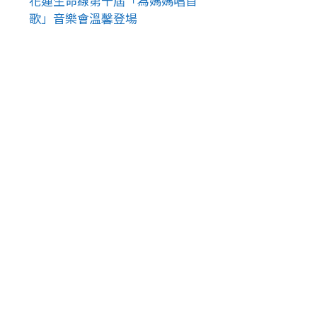
花蓮生命線第十屆「為媽媽唱首
歌」音樂會溫馨登場