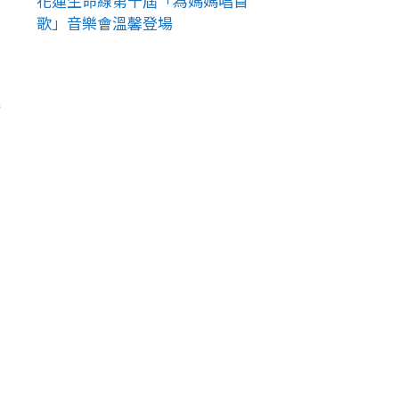
花蓮生命線第十屆「為媽媽唱首
歌」音樂會溫馨登場