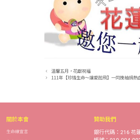
溫馨五月，花獻祝福
111年【珍惜生命〜讓愛起飛】一同挽袖捐熱
關於本會
贊助我們
生命線宣言
銀行代碼：216 花
帳號：010-004-00