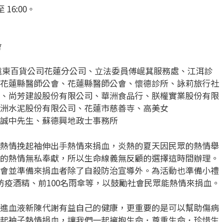
至 16:00。
會
遠東百貨公司花蓮分公司、立法委員傅崐萁服務處、江洱診
花蓮縣醫師公會、花蓮縣醫師公會、懷德診所、詠莉旅行社
、尚芳建設股份有限公司、華洲食品行、朕權實業股份有限
洲水泥股份有限公司、花蓮市慈善寺、高美女
誠中先生、蘇德興地政士事務所
熱情挽起袖伸出手熱情來捐血，炎熱的夏天因民眾的熱情舉
的熱情無私奉獻，所以生命線義無反顧的選擇這時間辦理。
會並準備來捐血者除了自殺防治宣導外。為活動也準備小禮
 、防疫酒精、前100名雨傘等，以鼓勵社會民眾能熱情來捐血。
進血液新陳代謝有益自己的健康，更重要的是可以幫助傷病
起袖子熱情捐血，讓我們一起擁抱生命．尊重生命．珍惜生