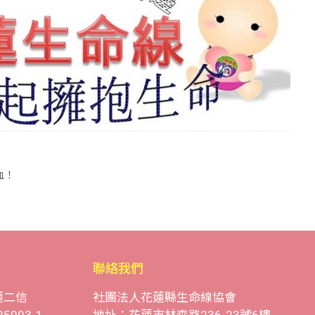
血！
聯絡我們
蓮二信
社團法人花蓮縣生命線協會
25093-1
地址：花蓮市林森路236-23號6樓