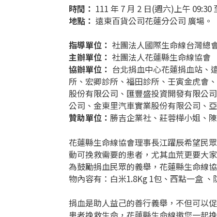
時間：
111 年 7 月 2 日(週六)上午 09:30 
地點：
遠東百貨公司花蓮分公司 廣場。
指導單位：
社團法人國際生命線台灣總
主辦單位：
社團法人花蓮縣生命線協會
協辦單位：
台北捐血中心花蓮捐血站、
所、宏卿診所、福田診所、壬寅金虎會、
股份有限公司、匯豐盛投資開發有限公司
公司、金東里汽車實業股份有限公司、亞
贊助單位：
勝吉企業社、莊蓉樺小姐、陳
花蓮縣生命線協會理事長江躍辰希望民眾
動可挽救需要的患者，尤其血荒更要大家
為鼓勵捐血民眾的義舉，花蓮縣生命線協
物內容有：白米1.8Kg 1包、西點一盒
捐血是助人益己的善行義舉，不但可以促
患者挽救生命，花蓮縣生命線邀您一起挽