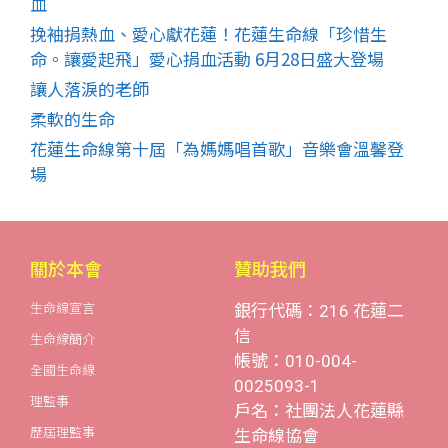
血
挽袖捐熱血、愛心獻花蓮！花蓮生命線「珍惜生
命。讓愛起飛」愛心捐血活動 6月28日盛大登場
讓人落淚的老師
柔軟的生命
花蓮生命線第十屆「為媽媽唱首歌」音樂會溫馨登
場
關於本會
贊助我們
生命線宣言
銀行代碼：216 花蓮二
信
生命線簡介
帳號：010-004-
全國生命線
0025093-1
理監事
戶名：社團法人花蓮縣
歷屆理監事
生命線協會