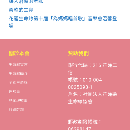
讓人落淚的老師
柔軟的生命
花蓮生命線第十屆「為媽媽唱首歌」音樂會溫馨登
場
關於本會
贊助我們
生命線宣言
銀行代碼：216 花蓮二
信
生命線簡介
帳號：010-004-
全國生命線
0025093-1
理監事
戶名：社團法人花蓮縣
歷屆理監事
生命線協會
各組幹部
郵政劃撥帳號：
06298147