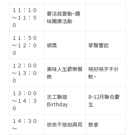
１１：１０
要活就要動~趣
～１１：５
味團康活動
０
１１：５０
～１２：０
頒獎
掌聲響起
０
１２：００
美味人生歡樂餐
唊好唊歹不計
～１３：０
敘
較~
０
１３：００
志工聯誼
8~12月聯合慶
～１４：３
Birthday
生
０
１４：３０
依依不捨說再見
散會
～