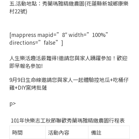
五.活動地點：秀蘭瑪雅精緻農園(花蓮縣新城鄉康樂
村22號)
[mappress mapid=”8″ width=”100%”
directions=”false”]
人生樂活趣活最難得!邀請您與家人踴躍參加！歡迎
即早報名參加!
9月9日生命線邀請您與家人一起體驗控地瓜+吃桶仔
雞+DIY窯烤批薩
p>
101年快樂志工秋節聯歡秀蘭瑪雅精緻農園行程表
時間
活動內容
備註