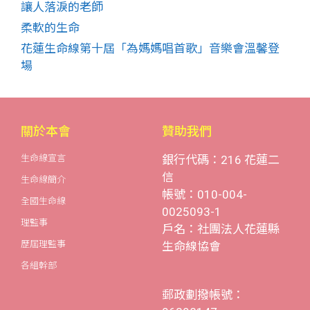
讓人落淚的老師
柔軟的生命
花蓮生命線第十屆「為媽媽唱首歌」音樂會溫馨登
場
關於本會
贊助我們
生命線宣言
銀行代碼：216 花蓮二
信
生命線簡介
帳號：010-004-
全國生命線
0025093-1
理監事
戶名：社團法人花蓮縣
歷屆理監事
生命線協會
各組幹部
郵政劃撥帳號：