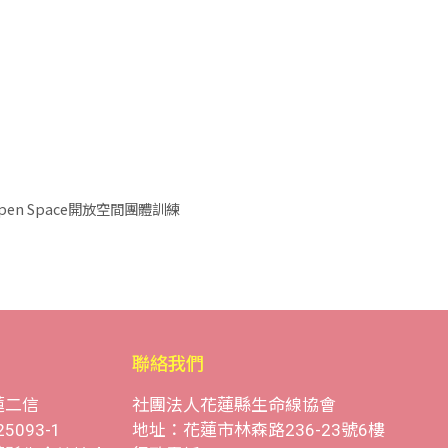
-Open Space開放空間團體訓練
聯絡我們
蓮二信
社團法人花蓮縣生命線協會
25093-1
地址：花蓮市林森路236-23號6樓