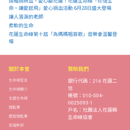
挽袖捐熱血、愛心獻花蓮！花蓮生命線「珍惜生
命。讓愛起飛」愛心捐血活動 6月28日盛大登場
讓人落淚的老師
柔軟的生命
花蓮生命線第十屆「為媽媽唱首歌」音樂會溫馨登
場
關於本會
贊助我們
生命線宣言
銀行代碼：216 花蓮二
信
生命線簡介
帳號：010-004-
全國生命線
0025093-1
理監事
戶名：社團法人花蓮縣
歷屆理監事
生命線協會
各組幹部