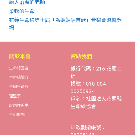
讓人落淚的老師
柔軟的生命
花蓮生命線第十屆「為媽媽唱首歌」音樂會溫馨登
場
關於本會
贊助我們
生命線宣言
銀行代碼：216 花蓮二
信
生命線簡介
帳號：010-004-
全國生命線
0025093-1
理監事
戶名：社團法人花蓮縣
歷屆理監事
生命線協會
各組幹部
郵政劃撥帳號：