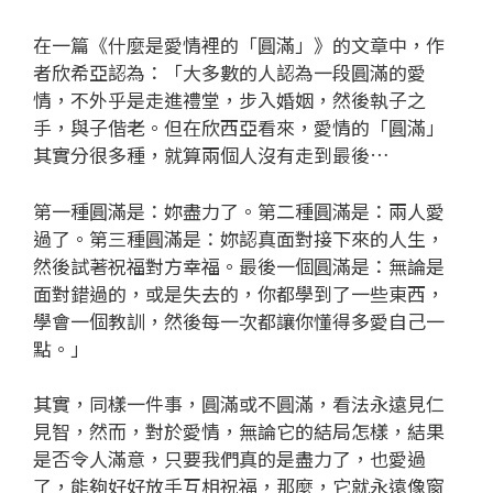
在一篇《什麼是愛情裡的「圓滿」》的文章中，作
者欣希亞認為：「大多數的人認為一段圓滿的愛
情，不外乎是走進禮堂，步入婚姻，然後執子之
手，與子偕老。但在欣西亞看來，愛情的「圓滿」
其實分很多種，就算兩個人沒有走到最後…
第一種圓滿是：妳盡力了。第二種圓滿是：兩人愛
過了。第三種圓滿是：妳認真面對接下來的人生，
然後試著祝福對方幸福。最後一個圓滿是：無論是
面對錯過的，或是失去的，你都學到了一些東西，
學會一個教訓，然後每一次都讓你懂得多愛自己一
點。」
其實，同樣一件事，圓滿或不圓滿，看法永遠見仁
見智，然而，對於愛情，無論它的結局怎樣，結果
是否令人滿意，只要我們真的是盡力了，也愛過
了，能夠好好放手互相祝福，那麼，它就永遠像窗