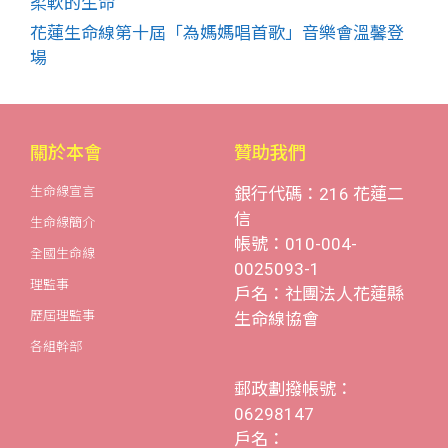
柔軟的生命
花蓮生命線第十屆「為媽媽唱首歌」音樂會溫馨登
場
關於本會
贊助我們
生命線宣言
銀行代碼：216 花蓮二
信
生命線簡介
帳號：010-004-
全國生命線
0025093-1
理監事
戶名：社團法人花蓮縣
歷屆理監事
生命線協會
各組幹部
郵政劃撥帳號：
06298147
戶名：