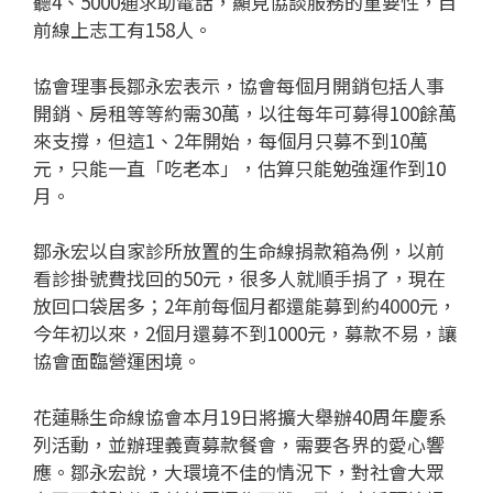
聽4、5000通求助電話，顯見協談服務的重要性，目
前線上志工有158人。
協會理事長鄒永宏表示，協會每個月開銷包括人事
開銷、房租等等約需30萬，以往每年可募得100餘萬
來支撐，但這1、2年開始，每個月只募不到10萬
元，只能一直「吃老本」，估算只能勉強運作到10
月。
鄒永宏以自家診所放置的生命線捐款箱為例，以前
看診掛號費找回的50元，很多人就順手捐了，現在
放回口袋居多；2年前每個月都還能募到約4000元，
今年初以來，2個月還募不到1000元，募款不易，讓
協會面臨營運困境。
花蓮縣生命線協會本月19日將擴大舉辦40周年慶系
列活動，並辦理義賣募款餐會，需要各界的愛心響
應。鄒永宏說，大環境不佳的情況下，對社會大眾