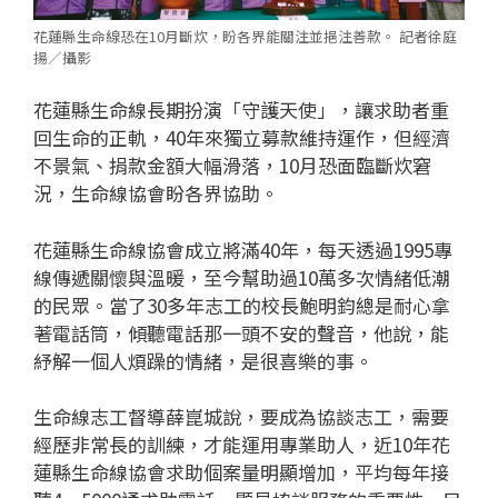
花蓮縣生命線恐在10月斷炊，盼各界能關注並挹注善款。 記者徐庭
揚／攝影
花蓮縣生命線長期扮演「守護天使」，讓求助者重
回生命的正軌，40年來獨立募款維持運作，但經濟
不景氣、捐款金額大幅滑落，10月恐面臨斷炊窘
況，生命線協會盼各界協助。
花蓮縣生命線協會成立將滿40年，每天透過1995專
線傳遞關懷與溫暖，至今幫助過10萬多次情緒低潮
的民眾。當了30多年志工的校長鮑明鈞總是耐心拿
著電話筒，傾聽電話那一頭不安的聲音，他說，能
紓解一個人煩躁的情緒，是很喜樂的事。
生命線志工督導薛崑城說，要成為協談志工，需要
經歷非常長的訓練，才能運用專業助人，近10年花
蓮縣生命線協會求助個案量明顯增加，平均每年接