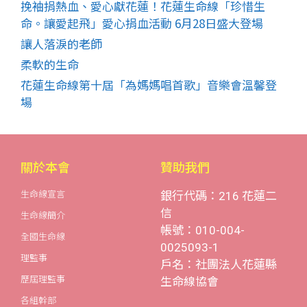
挽袖捐熱血、愛心獻花蓮！花蓮生命線「珍惜生
命。讓愛起飛」愛心捐血活動 6月28日盛大登場
讓人落淚的老師
柔軟的生命
花蓮生命線第十屆「為媽媽唱首歌」音樂會溫馨登
場
關於本會
贊助我們
生命線宣言
銀行代碼：216 花蓮二
信
生命線簡介
帳號：010-004-
全國生命線
0025093-1
理監事
戶名：社團法人花蓮縣
歷屆理監事
生命線協會
各組幹部