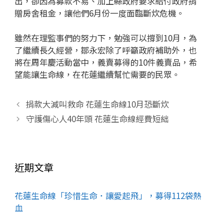
出，卻因為募款不易、加上縣政府要求給付政府捐
贈房舍租金，讓他們6月份一度面臨斷炊危機。
雖然在理監事們的努力下，勉強可以撐到10月，為
了繼續長久經營，鄒永宏除了呼籲政府補助外，也
將在周年慶活動當中，義賣募得的10件義賣品，希
望能讓生命線，在花蓮繼續幫忙需要的民眾。
捐款大減叫救命 花蓮生命線10月恐斷炊
守護傷心人40年頭 花蓮生命線經費短絀
近期文章
花蓮生命線「珍惜生命．讓愛起飛」，募得112袋熱
血