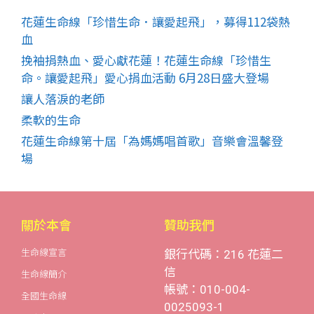
花蓮生命線「珍惜生命．讓愛起飛」，募得112袋熱
血
挽袖捐熱血、愛心獻花蓮！花蓮生命線「珍惜生
命。讓愛起飛」愛心捐血活動 6月28日盛大登場
讓人落淚的老師
柔軟的生命
花蓮生命線第十屆「為媽媽唱首歌」音樂會溫馨登
場
關於本會
贊助我們
生命線宣言
銀行代碼：216 花蓮二
信
生命線簡介
帳號：010-004-
全國生命線
0025093-1