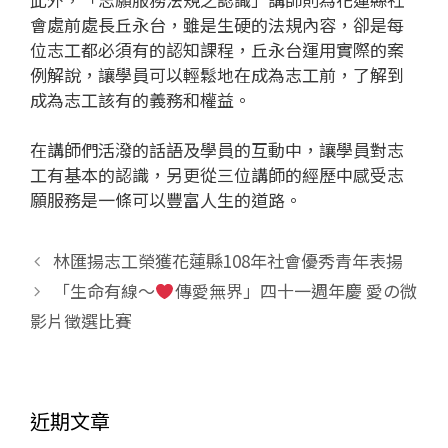
會處前處長丘永台，雖是生硬的法規內容，卻是每
位志工都必須有的認知課程，丘永台運用實際的案
例解說，讓學員可以輕鬆地在成為志工前，了解到
成為志工該有的義務和權益。
在講師們活潑的話語及學員的互動中，讓學員對志
工有基本的認識，另更從三位講師的經歷中感受志
願服務是一條可以豐富人生的道路。
林匯揚志工榮獲花蓮縣108年社會優秀青年表揚
「生命有線～
傳愛無界」四十一週年慶 愛の微
影片徵選比賽
近期文章