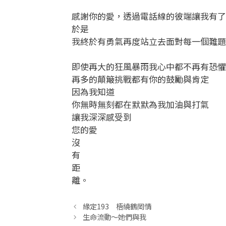
感謝你的愛，透過電話線的彼端讓我有了
於是
我終於有勇氣再度站立去面對每一個難題
即使再大的狂風暴雨我心中都不再有恐懼
再多的顛簸挑戰都有你的鼓勵與肯定
因為我知道
你無時無刻都在默默為我加油與打氣
讓我深深感受到
您的愛
沒
有
距
離。
緣定193 梧繞鶴岡情
生命流動～她們與我