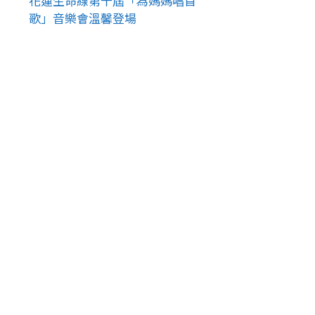
花蓮生命線第十屆「為媽媽唱首
歌」音樂會溫馨登場