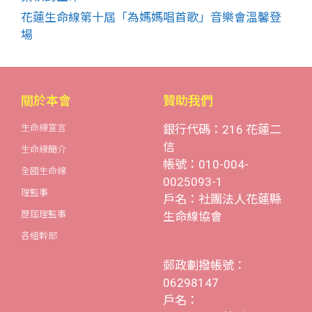
花蓮生命線第十屆「為媽媽唱首歌」音樂會溫馨登
場
關於本會
贊助我們
生命線宣言
銀行代碼：216 花蓮二
信
生命線簡介
帳號：010-004-
全國生命線
0025093-1
理監事
戶名：社團法人花蓮縣
歷屆理監事
生命線協會
各組幹部
郵政劃撥帳號：
06298147
戶名：