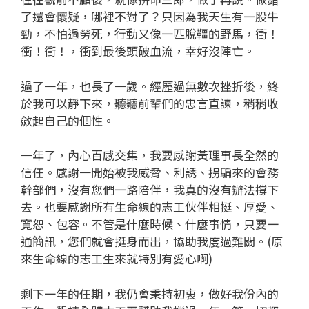
了還會懷疑，哪裡不對了？只因為我天生有一股牛
勁，不怕過勞死，行動又像一匹脫韁的野馬，衝！
衝！衝！，衝到最後頭破血流，幸好沒陣亡。
過了一年，也長了一歲。經歷過無數次挫折後，終
於我可以靜下來，聽聽前輩們的忠言直諫，稍稍收
斂起自己的個性。
一年了，內心百感交集，我要感謝黃理事長全然的
信任。感謝一開始被我威脅、利誘、拐騙來的會務
幹部們，沒有您們一路陪伴，我真的沒有辦法撐下
去。也要感謝所有生命線的志工伙伴相挺、厚愛、
寬恕、包容。不管是什麼時候、什麼事情，只要一
通簡訊，您們就會挺身而出，協助我度過難關。(原
來生命線的志工生來就特別有愛心啊)
剩下一年的任期，我仍會秉持初衷，做好我份內的