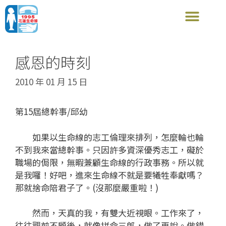
感恩的時刻
2010 年 01 月 15 日
第15屆總幹事/邱幼
如果以生命線的志工倫理來排列，怎麼輪也輪
不到我來當總幹事。只因許多資深優秀志工，礙於
職場的侷限，無暇兼顧生命線的行政事務。所以就
是我囉！好吧，進來生命線不就是要犧牲奉獻嗎？
那就捨命陪君子了。(沒那麼嚴重啦！)
然而，天真的我，有雙大近視眼。工作來了，
往往觀前不顧後，就像拼命三郎，做了再說。做錯