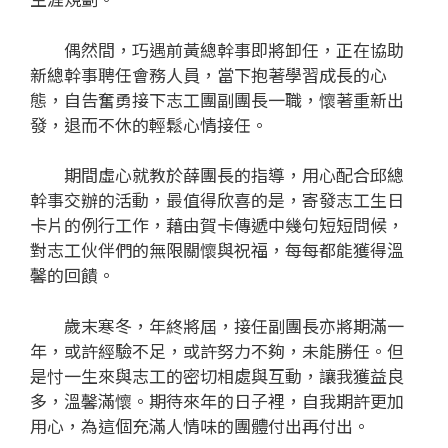
偶然間，巧遇前黃總幹事即將卸任，正在協助
新總幹事聘任會務人員，當下抱著學習成長的心
態，自告奮勇接下志工團副團長一職，懷著重新出
發，退而不休的輕鬆心情接任。
期間虛心就教於薛團長的指導，用心配合邱總
幹事交辦的活動，最值得欣喜的是，寄發志工生日
卡片的例行工作，藉由賀卡傳遞中幾句短短問候，
對志工伙伴們的無限關懷與祝福，每每都能獲得溫
馨的回饋。
歲末寒冬，年終將屆，接任副團長亦將期滿一
年，或許經驗不足，或許努力不夠，未能勝任。但
是忖一生來與志工的密切相處與互動，讓我獲益良
多，溫馨滿懷。期待來年的日子裡，自我期許更加
用心，為這個充滿人情味的團體付出再付出。