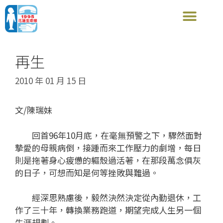
再生
2010 年 01 月 15 日
文/陳瑞妹
回首96年10月底，在毫無預警之下，驟然面對
摯愛的母親病倒，接踵而來工作壓力的劇增，每日
則是拖著身心疲憊的軀殼過活著，在那段萬念俱灰
的日子，可想而知是何等挫敗與難過。
經深思熟慮後，毅然決然決定從內勤退休，工
作了三十年，轉換業務跑道，期望完成人生另一個
生涯規劃。