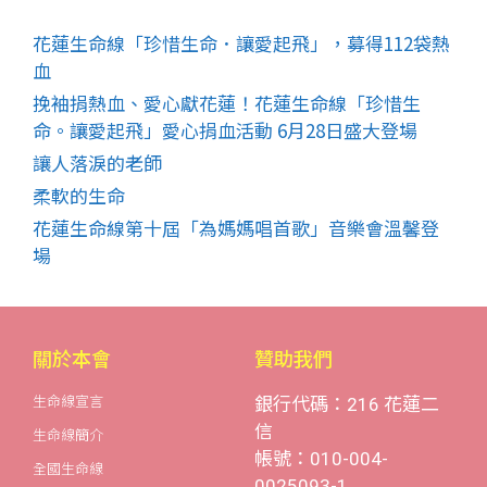
花蓮生命線「珍惜生命．讓愛起飛」，募得112袋熱
血
挽袖捐熱血、愛心獻花蓮！花蓮生命線「珍惜生
命。讓愛起飛」愛心捐血活動 6月28日盛大登場
讓人落淚的老師
柔軟的生命
花蓮生命線第十屆「為媽媽唱首歌」音樂會溫馨登
場
關於本會
贊助我們
生命線宣言
銀行代碼：216 花蓮二
信
生命線簡介
帳號：010-004-
全國生命線
0025093-1