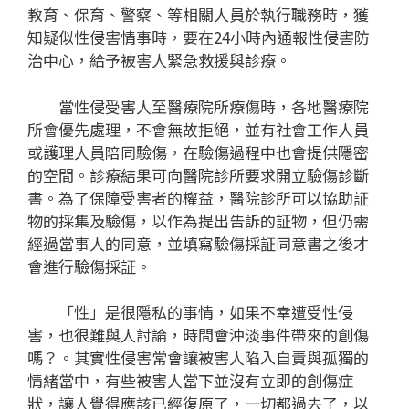
教育、保育、警察、等相關人員於執行職務時，獲
知疑似性侵害情事時，要在24小時內通報性侵害防
治中心，給予被害人緊急救援與診療。
當性侵受害人至醫療院所療傷時，各地醫療院
所會優先處理，不會無故拒絕，並有社會工作人員
或護理人員陪同驗傷，在驗傷過程中也會提供隱密
的空間。診療結果可向醫院診所要求開立驗傷診斷
書。為了保障受害者的權益，醫院診所可以協助証
物的採集及驗傷，以作為提出告訴的証物，但仍需
經過當事人的同意，並填寫驗傷採証同意書之後才
會進行驗傷採証。
「性」是很隱私的事情，如果不幸遭受性侵
害，也很難與人討論，時間會沖淡事件帶來的創傷
嗎？。其實性侵害常會讓被害人陷入自責與孤獨的
情緒當中，有些被害人當下並沒有立即的創傷症
狀，讓人覺得應該已經復原了，一切都過去了，以