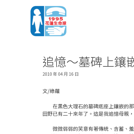
追憶～墓碑上鑲
2010 年 04 月 16 日
文/綠蘿
在黑色大理石的墓碑底座上鑲嵌的那張
田野已有二十來年了。這是我追憶母親，
微微弱弱的笑意有著傳統、含蓄、羞澀