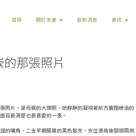
首頁
關於本會
最新消息
會訊
嵌的那張照片
照片，是母親的大頭照。她靜靜的凝視著前方廣闊綠油的
面容最清楚也最喜愛的一張。
的嘴角、二支早期簡單的黑色髮夾，夾住燙捲後額頭兩側