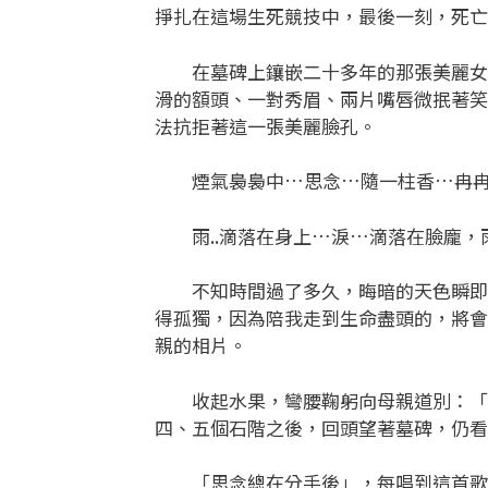
掙扎在這場生死競技中，最後一刻，死亡
在墓碑上鑲嵌二十多年的那張美麗女子
滑的額頭、一對秀眉、兩片嘴唇微抿著笑
法抗拒著這一張美麗臉孔。
煙氣裊裊中…思念…隨一柱香…冉冉
雨..滴落在身上…淚…滴落在臉龐，
不知時間過了多久，晦暗的天色瞬即鋪
得孤獨，因為陪我走到生命盡頭的，將會
親的相片。
收起水果，彎腰鞠躬向母親道別：「媽
四、五個石階之後，回頭望著墓碑，仍看
「思念總在分手後」，每唱到這首歌時