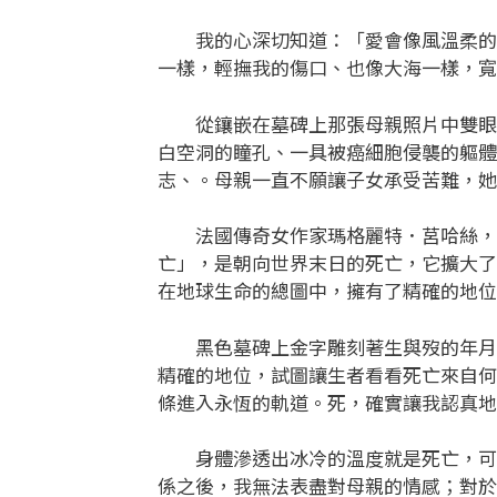
我的心深切知道：「愛會像風溫柔的來
一樣，輕撫我的傷口、也像大海一樣，寬
從鑲嵌在墓碑上那張母親照片中雙眼(只
白空洞的瞳孔、一具被癌細胞侵襲的軀體
志、。母親一直不願讓子女承受苦難，
法國傳奇女作家瑪格麗特．莒哈絲，曾
亡」，是朝向世界末日的死亡，它擴大了
在地球生命的總圖中，擁有了精確的地位
黑色墓碑上金字雕刻著生與歿的年月日
精確的地位，試圖讓生者看看死亡來自何
條進入永恆的軌道。死，確實讓我認真地
身體滲透出冰冷的溫度就是死亡，可怕
係之後，我無法表盡對母親的情感；對於