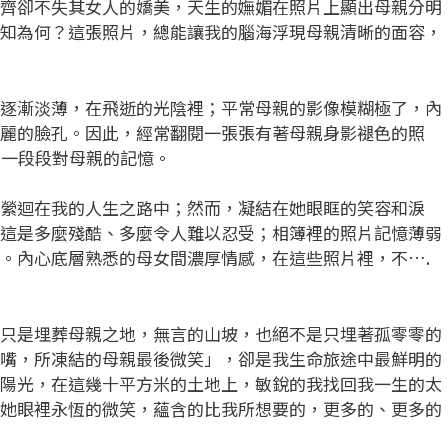
齊卻不失其女人的嬌美，天生的嫵媚在照片上顯出母親分明
知為何？這張照片，總能讓我的腦海浮現母親清晰的面容，
漸淡薄，在飛逝的光陰裡；平常母親的影像模糊極了，內
麗的臉孔。因此，經常翻閱一張張有著母親身影褪色的照
…一段段對母親的記憶。
迴在我的人生之路中；然而，凝結在她眼眶的笑容和淚
這是多麼殘酷、多麼令人難以忍受；相簿裡的照片記憶薄弱
。內心底層熟悉的母女間濃厚情感，在這些照片裡，不….
是埋葬母親之地，無言的山坡，也絕不是只埋著孤零零的
嘴，所凍結的母親最後微笑」，卻是我生命旅途中最鮮明的
陽光，在這幾十平方米的土地上，敏銳的我找回我一生的太
她眼裡永恆的微笑，蘊含的比我所想要的，更多的、更多的