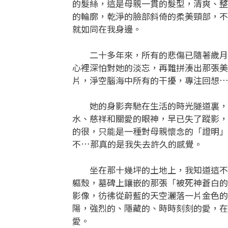
的髮絲，這是母親一貫的髮型，清爽、整
的輪廓，乾淨的臉部斜倚的柔美頸部，不
就如同在我身邊。
二十多年來，所有的悲傷已隨著歲月逐
心裡深怕對她的淡忘，再難拼湊出那張美
片，淨空腦海中所有的干擾，專注回想
她的身影奔馳在生活的時光隧道裏，縈
水、慈祥和關愛的眼神，早已失了蹤影，
的很，只能是一種對母親懷念的「證明」
不…那真的是我失去許久的感覺。
坐在那十幾坪的土地上，我知道這不只
軀殼，墓碑上鑲嵌的那張「被死神蒼白的
影像，彷彿從蔚藍的天空灑落一片金色的
陽，強烈的、隱藏的、時時刻刻的愛，在
愛。