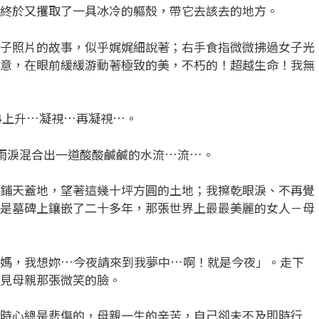
終於又攫取了一具冰冷的軀殼，帶它去該去的地方。
照片的故事，似乎娓娓細說著；右手食指微微拂過女子光
意，在眼前緩緩游動著極致的美，不朽的！超越生命！我無
上升…凝視…再凝視…。
雨淚混合出一道酸酸鹹鹹的水流…流…。
天蓋地，望著這幾十坪方圓的土地；我擦乾眼淚、不再覺
是墓碑上鑲嵌了二十多年，那張世界上最最美麗的女人－母
，我想妳…今夜請來到我夢中…啊！就是今夜」。走下
見母親那張微笑的臉。
心總是悲傷的，母親一生的辛苦，自己卻未不及即時行