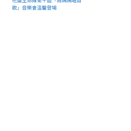
花蓮生命線第十屆「為媽媽唱首
歌」音樂會溫馨登場