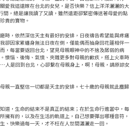
關愛我這遠嫁在台北的女兒，是否快樂？信上洋洋灑灑的大
裡行間，總是讓我讀了又讀，雖然遠距卻緊密傳送著母愛的點
珍貴的寶物。
時，依然深信天主有最好的安排，日夜禱告希望能與疼痛
我卻因家累纏身無法日夜在側，僅能偶而抽身回花蓮相伴一
而，每當要返回台北，望見母親眼神中的不捨及孱弱的病
。懊惱、後悔、氣憤、夾雜更多對母親的歉疚，搭上火車時
著…人是回到台北，心卻繫在母親身上，啊！母親，請原諒女
親一直堅信一切都是天主的安排。七十歲的母親就此塵歸
道，生命的結束不是真正的結束；在於生命行進當中，每
所擁有的，以及在生活的軌道上，自己想要彈出哪種音符，
生、快樂過每一天，才不枉在人世間瀟灑走一回。