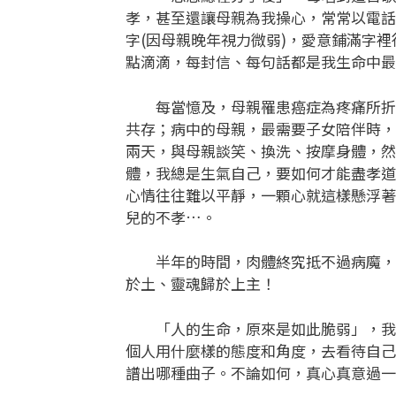
孝，甚至還讓母親為我操心，常常以電話
字(因母親晚年視力微弱)，愛意鋪滿字
點滴滴，每封信、每句話都是我生命中最
每當憶及，母親罹患癌症為疼痛所折磨
共存；病中的母親，最需要子女陪伴時，
兩天，與母親談笑、換洗、按摩身體，然
體，我總是生氣自己，要如何才能盡孝道
心情往往難以平靜，一顆心就這樣懸浮
兒的不孝…。
半年的時間，肉體終究抵不過病魔，母
於土、靈魂歸於上主！
「人的生命，原來是如此脆弱」，我知
個人用什麼樣的態度和角度，去看待自己
譜出哪種曲子。不論如何，真心真意過一