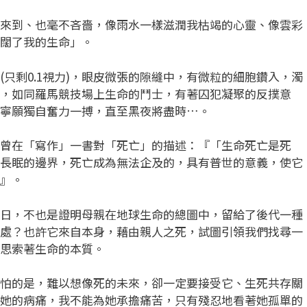
到、也毫不吝嗇，像雨水一樣滋潤我枯竭的心靈、像雲彩
闊了我的生命」。
剩0.1視力)，眼皮微張的隙縫中，有微粒的細胞鑽入，濁
，如同羅馬競技場上生命的鬥士，有著囚犯凝聚的反撲意
她寧願獨自奮力一搏，直至黑夜將盡時…。
在「寫作」一書對「死亡」的描述：『「生命死亡是死
長眠的邊界，死亡成為無法企及的，具有普世的意義，使它
』。
，不也是證明母親在地球生命的總圖中，留給了後代一種
處？也許它來自本身，藉由親人之死，試圖引領我們找尋一
思索著生命的本質。
的是，難以想像死的未來，卻一定要接受它、生死共存關
她的病痛，我不能為她承擔痛苦，只有殘忍地看著她孤單的