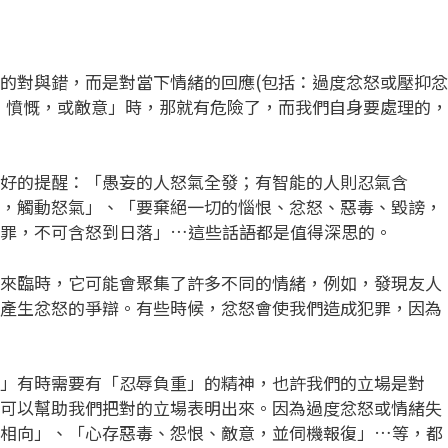
的對與錯，而是對當下情緒的回應(包括：過度忿怒或壓抑忿
，憤慨，或敵意」時，那就有危險了，而我們自身要處理的，
好的提醒：「愚妄的人怒氣全發；有智能的人則忍氣含
，觸動怒氣」、「要棄絕一切的惱恨、忿怒、惡毒、毀謗，
犯罪，不可含怒到日落」…這些話語都是值得深思的。
來臨時，它可能會聚集了許多不同的情緒，例如，發現友人
產生忿怒的爭辯。有些時候，忿怒會使我們造成犯罪，因為
」有時需要有「忍辱負重」的精神，也許我們的立場是對
可以幫助我們把對的立場表明出來。因為過度忿怒或情緒失
言相向」、「心存惡毒、怨恨、敵意，並伺機報復」…等，都