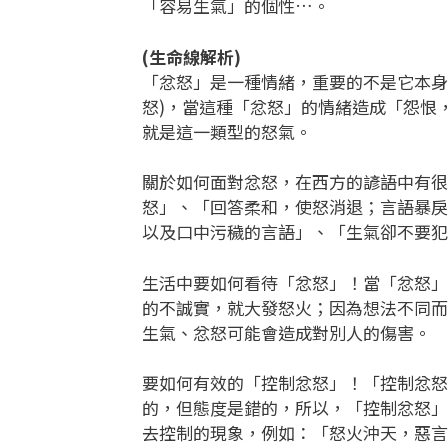
「容易生氣」的個性…。
(生命線解析)
「忿怒」是一種情緒，重要的不是它本身
怒)，當這種「忿怒」的情緒造成「怨恨
就是這一類型的怒氣。
關於如何面對忿怒，在西方的諺語中有很
怒」、「回答柔和，使怒消退；言語暴戾
以及口中污穢的言語」、「生氣卻不要
生活中要如何看待「忿怒」！當「忿怒」
的不誠實，就大發怒火；因為想法不同而
生氣、忿怒可能會造成對別人的傷害。
要如何有效的「控制忿怒」！「控制忿怒
的，但態度是錯的，所以，「控制忿怒」
去控制的現象，例如：「怒火沖天，惡