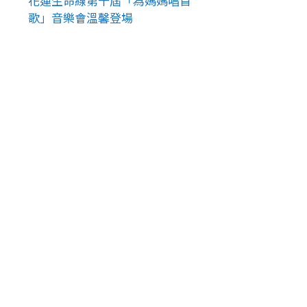
花蓮生命線第十屆「為媽媽唱首
歌」音樂會溫馨登場