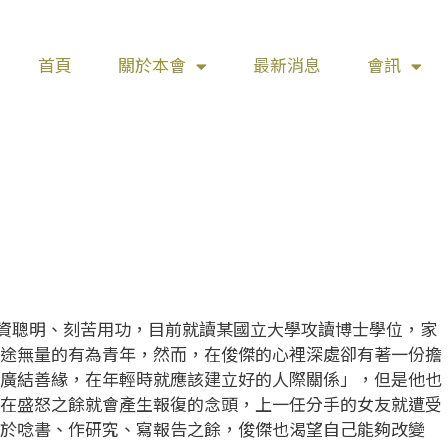
首頁
關於本會
最新消息
會訊
天資聰明、刻苦用功，目前就讀某國立大學攻讀博士學位，家
途無量的有為青年，然而，在俊傑的心裡深處卻有著一份擔
廣結善緣，在年輕時就應該建立好的人際關係」，但是他也
在盛怒之餘就會產生報復的念頭，上一任分手的女友就遭受
於唸書、作研究、寫報告之餘，俊傑也渴望自己能夠改變